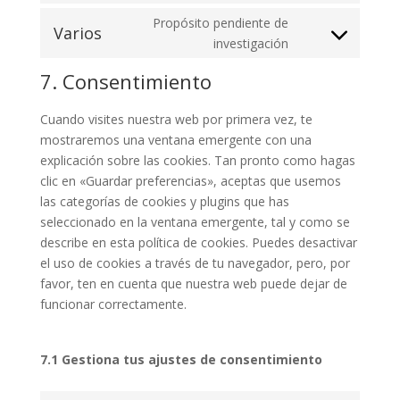
service
to
Propósito pendiente de
google-
Varios
service
Consent
investigación
fonts
google-
to
7. Consentimiento
maps
service
varios
Cuando visites nuestra web por primera vez, te
mostraremos una ventana emergente con una
explicación sobre las cookies. Tan pronto como hagas
clic en «Guardar preferencias», aceptas que usemos
las categorías de cookies y plugins que has
seleccionado en la ventana emergente, tal y como se
describe en esta política de cookies. Puedes desactivar
el uso de cookies a través de tu navegador, pero, por
favor, ten en cuenta que nuestra web puede dejar de
funcionar correctamente.
7.1 Gestiona tus ajustes de consentimiento